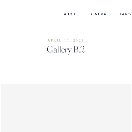
ABOUT
CINEMA
FAQ'S
CONTACT
APRIL 13, 2022
Gallery B.2
FAQS
PACKAGES
CINEMA
ABOUT